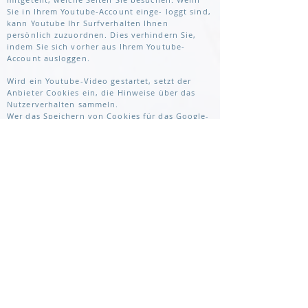
Sie in Ihrem Youtube-Account einge- loggt sind,
kann Youtube Ihr Surfverhalten Ihnen
persönlich zuzuordnen. Dies verhindern Sie,
indem Sie sich vorher aus Ihrem Youtube-
Account ausloggen.
Wird ein Youtube-Video gestartet, setzt der
Anbieter Cookies ein, die Hinweise über das
Nutzerverhalten sammeln.
Wer das Speichern von Cookies für das Google-
Ad-Programm deaktiviert hat, wird auch beim
Anschauen von Youtube-Videos mit keinen
solchen Cookies rechnen müssen. Youtube legt
aber auch in anderen Cookies nicht-
personenbezogene Nutzungsinforma- tionen
ab. Möchten Sie dies verhindern, so müssen Sie
das Speichern von Cookies im Browser
blockieren.
Weitere Informationen zum Datenschutz bei
„Youtube“ finden Sie in der
Datenschutzerklärung des Anbieters unter:
https://www
.
google.de/intl/de/policies/privacy/.
Google AdWords